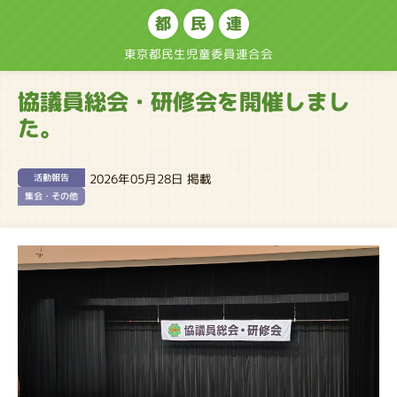
都
民
連
東京都民生児童委員連合会
協議員総会・研修会を開催しまし
た。
2026年05月28日 掲載
活動報告
集会・その他