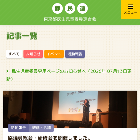
都
民
連
メニュー
東京都民生児童委員連合会
記事一覧
お知らせ
イベント
活動報告
すべて
民生児童委員専用ページのお知らせへ（2026年 07月13日更
新）
活動報告
研修・会議
協議員総会・研修会を開催しました。