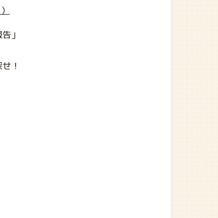
月）
報告」
探せ！