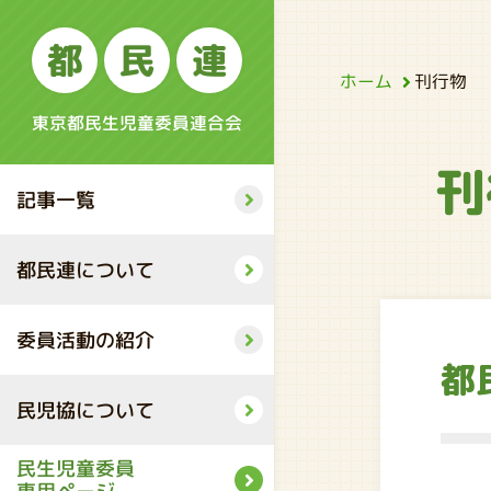
都
民
連
ホーム
刊行物
東京都民生児童委員連合会
刊
記事一覧
都民連について
委員活動の紹介
都
民児協について
民生児童委員