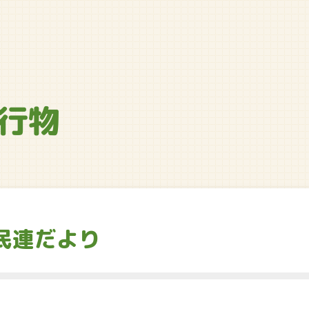
行物
民連だより