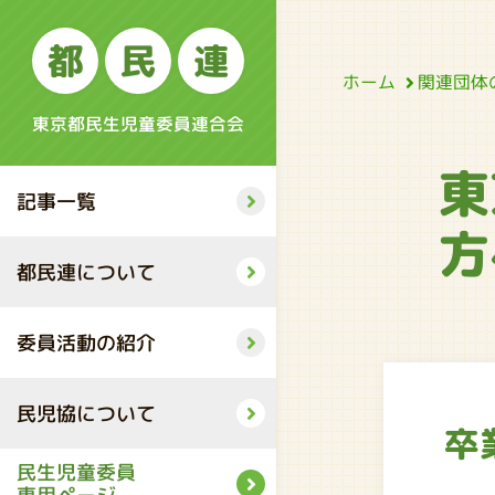
都
民
連
関連団体
ホーム
東京都民生児童委員連合会
東
記事一覧
方
都民連について
委員活動の紹介
民児協について
卒
民生児童委員