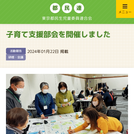
都
民
連
メニュー
東京都民生児童委員連合会
子育て支援部会を開催しました
2024年01月22日 掲載
活動報告
研修・会議