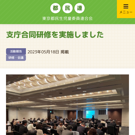
都
民
連
メニュー
東京都民生児童委員連合会
支庁合同研修を実施しました
2023年05月18日 掲載
活動報告
研修・会議