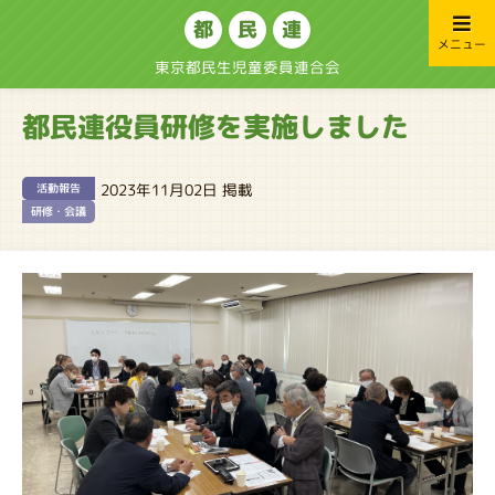
都
民
連
メニュー
東京都民生児童委員連合会
都民連役員研修を実施しました
2023年11月02日 掲載
活動報告
研修・会議