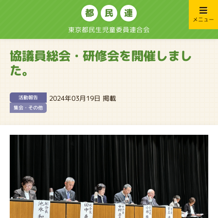
都
民
連
メニュー
東京都民生児童委員連合会
協議員総会・研修会を開催しまし
た。
2024年03月19日 掲載
活動報告
集会・その他