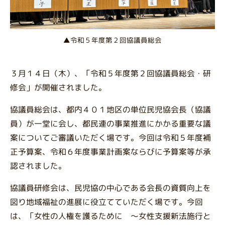
▲令和５年度第２回協議員総会
３月１４日（木）、「令和５年度第２回協議員総会・研
修会」が開催されました。
協議員総会は、都内４０１地区の単位民児協会長（協議
員）が一堂に会し、都民連の事業推進にかかる重要な議
案についてご審議いただく場です。今回は令和５年度補
正予算案、令和６年度事業計画案ならびに予算案等が承
認されました。
協議員研修会は、民児協の中心である会長の資質向上を
図り地域福祉の進展に役立てていただく場です。今回
は、「女性の人権を護るために ～女性支援新法施行と