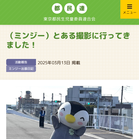
都
民
連
メニュー
東京都民生児童委員連合会
（ミンジー）とある撮影に行ってき
ました！
2025年03月13日 掲載
活動報告
ミンジー出張日記