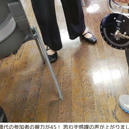
0歳代の参加者の握力が45！ 思わず感嘆の声が上がりま