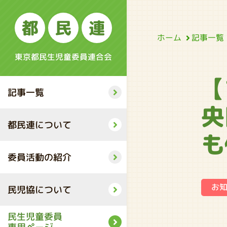
都
民
連
記事一覧
ホーム
東京都民生児童委員連合会
【
記事一覧
央
都民連について
も
委員活動の紹介
お
民児協について
民生児童委員