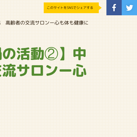
このサイトをSNSでシェアする
協 高齢者の交流サロンー心も体も健康に
禍の活動②】中
交流サロンー心