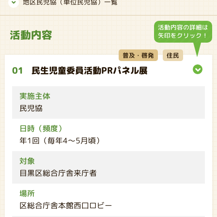
地区民児協（単位民児協）一覧
活動内容の詳細は
活動内容
矢印をクリック！
普及・啓発
住民
01
民生児童委員活動PRパネル展
実施主体
民児協
日時（頻度）
年1回（毎年4～5月頃）
対象
目黒区総合庁舎来庁者
場所
区総合庁舎本館西口ロビー