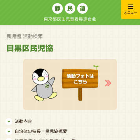
都
民
連
メニュー
東京都民生児童委員連合会
民児協 活動検索
目黒区民児協
活動内容
自治体の特長・民児協概要