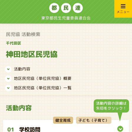
都
民
連
メニュー
東京都民生児童委員連合会
民児協 活動検索
千代田区
神田地区民児協
活動内容
地区民児協（単位民児協）概要
地区民児協（単位民児協）一覧
活動内容の詳細は
活動内容
矢印をクリック！
子ども（子育て）
健全育成
01
学校訪問