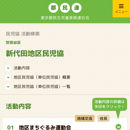
都
民
連
メニュー
東京都民生児童委員連合会
民児協 活動検索
世田谷区
新代田地区民児協
活動内容
地区民児協（単位民児協）概要
地区民児協（単位民児協）一覧
活動内容の詳細は
活動内容
矢印をクリック！
地域交流
住民
01
地区まちぐるみ運動会