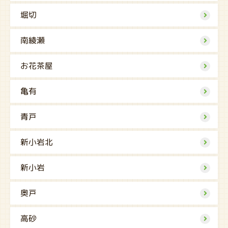
堀切
南綾瀬
お花茶屋
亀有
青戸
新小岩北
新小岩
奥戸
高砂