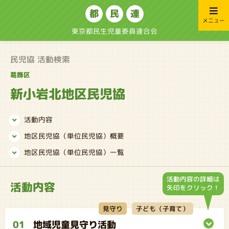
都
民
連
メニュー
東京都民生児童委員連合会
民児協 活動検索
葛飾区
新小岩北地区民児協
活動内容
地区民児協（単位民児協）概要
地区民児協（単位民児協）一覧
活動内容の詳細は
活動内容
矢印をクリック！
子ども（子育て）
見守り
01
地域児童見守り活動