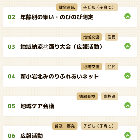
子ども（子育て）
健全育成
02
年齢別の集い・のびのび測定
地域交流
住民
03
地域納涼盆踊り大会（広報活動）
地域交流
住民
04
新小岩北みのりふれあいネット
情報交換
高齢者
05
地域ケア会議
子ども（子育て）
普及・啓発
06
広報活動