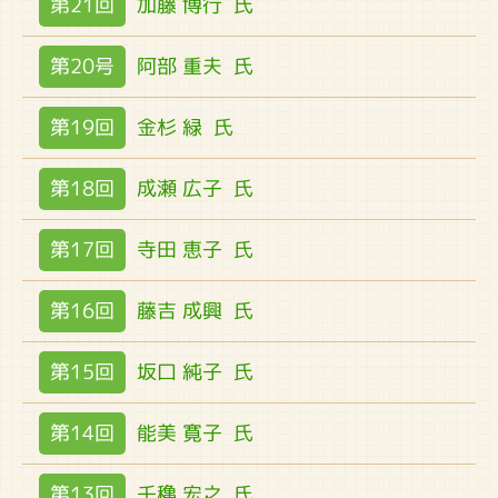
第21回
加藤 博行
氏
第20号
阿部 重夫
氏
第19回
金杉 緑
氏
第18回
成瀬 広子
氏
第17回
寺田 恵子
氏
第16回
藤吉 成興
氏
第15回
坂口 純子
氏
第14回
能美 寛子
氏
第13回
千穐 宏之
氏