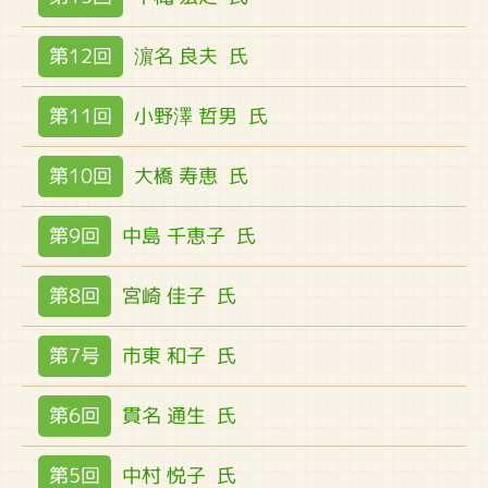
第12回
濵名 良夫
氏
第11回
小野澤 哲男
氏
第10回
大橋 寿恵
氏
第9回
中島 千恵子
氏
第8回
宮崎 佳子
氏
第7号
市東 和子
氏
第6回
貫名 通生
氏
第5回
中村 悦子
氏