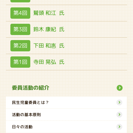
第4回
鷲頭 和江
氏
第3回
鈴木 康紀
氏
第2回
下田 和惠
氏
第1回
寺田 晃弘
氏
委員活動の紹介
民生児童委員とは？
活動の基本原則
日々の活動